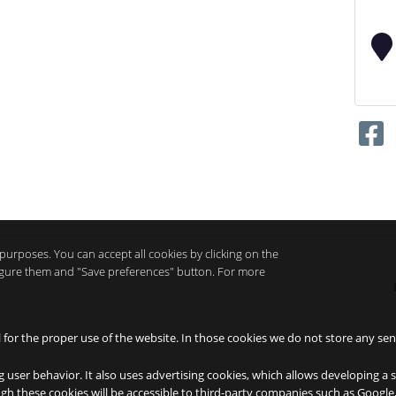
purposes. You can accept all cookies by clicking on the
nfigure them and "Save preferences" button. For more
l for the proper use of the website. In those cookies we do not store any sen
g user behavior. It also uses advertising cookies, which allows developing a 
ough these cookies will be accessible to third-party companies such as Googl