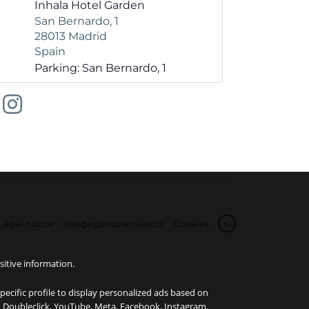
Inhala Hotel Garden
San Bernardo, 1
28013
Madrid
Spain
Parking: San Bernardo, 1
Legal notice
Конфиденциальность
Cookies
ru
sitive information.
specific profile to display personalized ads based on
e, Doubleclick, YouTube, Meta, Facebook, Instagram.