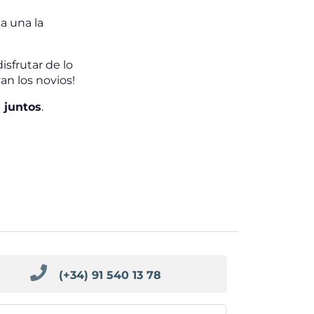
a una la
sfrutar de lo
an los novios!
a juntos
.
(+34) 91 540 13 78