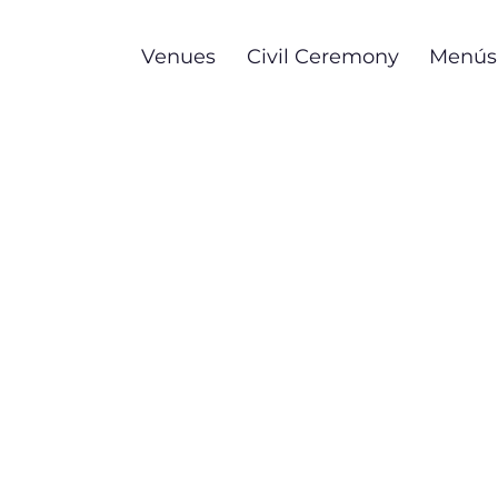
Skip
to
Venues
Civil Ceremony
Menús
main
content