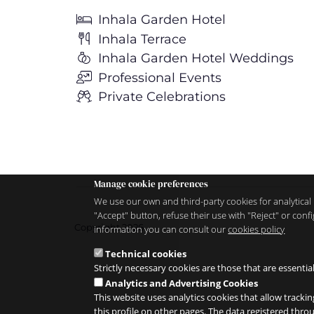
Inhala Garden Hotel
Inhala Terrace
Inhala Garden Hotel Weddings
Professional Events
Private Celebrations
Manage cookie preferences
We use our own and third-party cookies for analytical 
"Accept" button, refuse their use with "Reject" or co
Copyright 2026
information you can consult our
cookies policy
Technical cookies
Strictly necessary cookies are those that are essentia
Analytics and Advertising Cookies
This website uses analytics cookies that allow trackin
this profile on other pages. The data registered thr