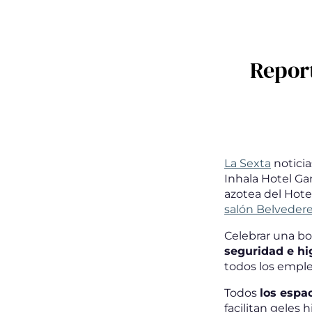
Report
La Sexta
noticia
Inhala Hotel Ga
azotea del Hotel
salón Belveder
Celebrar una bo
seguridad e hi
todos los emple
Todos
los espa
facilitan geles 