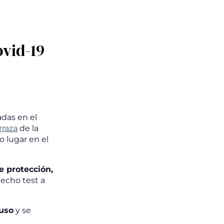
ovid-19
adas en el
rraza
de la
o lugar en el
e protección,
hecho test a
 uso
y se