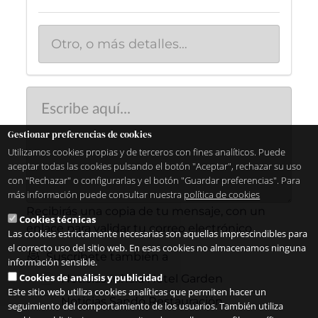
Gestionar preferencias de cookies
Utilizamos cookies propias y de terceros con fines analíticos. Puede
aceptar todas las cookies pulsando el botón "Aceptar", rechazar su uso
con "Rechazar" o configurarlas y el botón "Guardar preferencias". Para
más información puede consultar nuestra
política de cookies
Recibirás una copia de tu mensaje, con un
Cookies técnicas
enlace para validar tu correo electrónico
Las cookies estrictamente necesarias son aquellas imprescindibles para
el correcto uso del sitio web. En esas cookies no almacenamos ninguna
Suscríbete también a
información sensible.
Cookies de análisis y publicidad
Noticias Inhala Hotel Garden
Este sitio web utiliza cookies analíticas que permiten hacer un
Noticias Sandó Restauración
seguimiento del comportamiento de los usuarios. También utiliza