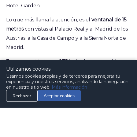
Hotel Garden
Lo que más llama la atención, es el
ventanal de 15
metros
con vistas al Palacio Real y al Madrid de los
Austrias, a la Casa de Campo y a la Sierra Norte de
Madrid.
Tiene capacidad para 275 invitados y es posible
Utilizamos cookies
panelarlo para tener un salon más pequeño e
Usamos cookies propias y de terceros para mejorar tu
íntimo.
experiencia y nuestros servicios, analizando la navegación
en nuestro sitio web.
Más información
***
Rechazar
Aceptar cookies
info
Contactar
"Entras en el salón y todos, con los que quieres
compartir este momento, están ahí, depie,
levantando sus copas, sonrientes y felices.