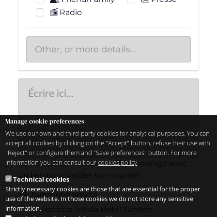
Radio
Manage cookie preferences
We use our own and third-party cookies for analytical purposes. You can
accept all cookies by clicking on the "Accept" button, refuse their use with
"Reject" or configure them and "Save preferences" button. For more
information you can consult our
cookies policy
Tu recevras une copie de ton message avec
un lien pour valider ton courriel.
Technical cookies
Strictly necessary cookies are those that are essential for the proper
Subscribe also to
use of the website. In those cookies we do not store any sensitive
information.
Noticias Inhala Hotel Garden