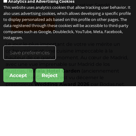
Analytics and Advertising Cookies
Nouvelles de la restauration Sandó
This website uses analytics cookies that allow tracking user behavior. It
also uses advertising cookies, which allows developing a specific profile
to display personalized ads based on this profile on other pages. The
Envoyer
data registered through these cookies will be accessible to third-party
companies such as Google, Doubleclick, YouTube, Meta, Facebook,
Instagram.
Le jour le plus important de votre vie mérite un
cadre unique et une cuisine impeccable à la
Save preferences
hauteur de ce grand moment. Au cœur de Madrid,
avec une vue imprenable sur Madrid de los
Austrias, l'
Inhala Hotel Garden
(anciennement
Accept
Reject
Inhala Hotel Garden) s'est vu décerner le
prestigieux
Wedding Award 2026
par Bodas.net.
Nous vous offrons les espaces les plus exclusifs
pour que vous puissiez dire "
je le veux"
dans un
cadre unique. Qu'il s'agisse de votre mariage, de
votre demande en mariage ou du renouvellement
de vos vœux, notre équipe vous accompagnera
dans les moindres détails pour que la célébration
de vos rêves devienne réalité.