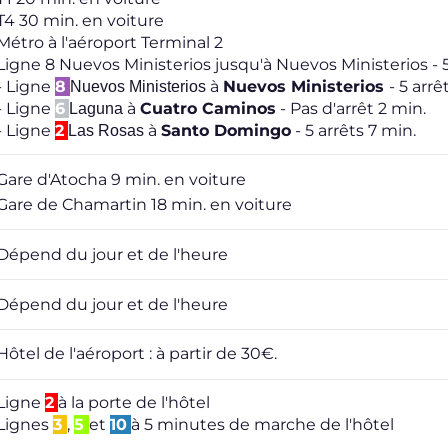
T4 30 min. en voiture
Métro à l'aéroport Terminal 2
Ligne 8 Nuevos Ministerios jusqu'à Nuevos Ministerios - 5
- Ligne
8
à
Nuevos Ministerios
- 5 arrê
Nuevos Ministerios
- Ligne
6
à
Cuatro Caminos
- Pas d'arrêt 2 min.
Laguna
- Ligne
2
à
Santo Domingo
- 5 arrêts 7 min.
Las Rosas
Gare d'Atocha 9 min. en voiture
Gare de Chamartin 18 min. en voiture
Dépend du jour et de l'heure
Dépend du jour et de l'heure
Hôtel de l'aéroport : à partir de 30€.
Ligne
2
à la porte de l'hôtel
Lignes
3
,
5
et
10
à 5 minutes de marche de l'hôtel