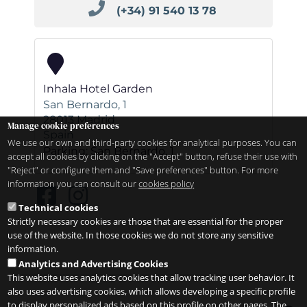
(+34) 91 540 13 78
Inhala Hotel Garden
San Bernardo, 1
28013
Madrid
Manage cookie preferences
Spain
We use our own and third-party cookies for analytical purposes. You can
Parking: San Bernardo, 1
accept all cookies by clicking on the "Accept" button, refuse their use with
"Reject" or configure them and "Save preferences" button. For more
information you can consult our
cookies policy
Technical cookies
Strictly necessary cookies are those that are essential for the proper
use of the website. In those cookies we do not store any sensitive
information.
Analytics and Advertising Cookies
This website uses analytics cookies that allow tracking user behavior. It
also uses advertising cookies, which allows developing a specific profile
to display personalized ads based on this profile on other pages. The