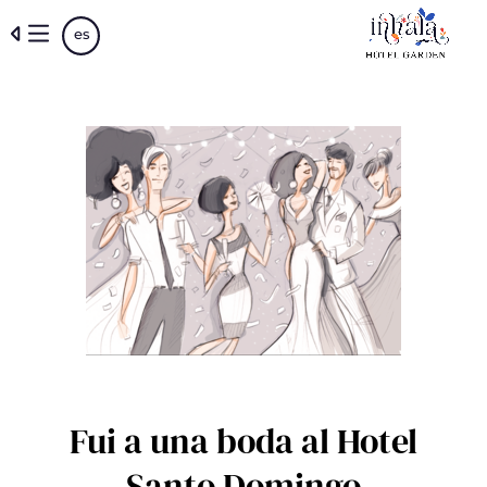
Pasar
es
al
contenido
principal
Fui a una boda al Hotel
Santo Domingo