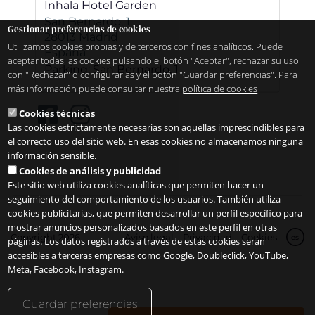
Inhala Hotel Garden
San Bernardo, 1
Gestionar preferencias de cookies
28013
Madrid
Utilizamos cookies propias y de terceros con fines analíticos. Puede
España
aceptar todas las cookies pulsando el botón "Aceptar", rechazar su uso
Parking: San Bernardo, 1
con "Rechazar" o configurarlas y el botón "Guardar preferencias". Para
más información puede consultar nuestra
política de cookies
Cookies técnicas
Las cookies estrictamente necesarias son aquellas imprescindibles para
el correcto uso del sitio web. En esas cookies no almacenamos ninguna
información sensible.
Cookies de análisis y publicidad
Este sitio web utiliza cookies analíticas que permiten hacer un
seguimiento del comportamiento de los usuarios. También utiliza
cookies publicitarias, que permiten desarrollar un perfil específico para
mostrar anuncios personalizados basados en este perfil en otras
Copyright 2026
Aviso legal
Privacidad
Cookies
es
páginas. Los datos registrados a través de estas cookies serán
accesibles a terceras empresas como Google, Doubleclick, YouTube,
Meta, Facebook, Instagram.
Guardar preferencias